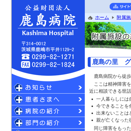
ホーム
附属施
鹿島の里 
鹿島病院から徒歩
ここは精神障害を
近に相談できる世
一人暮らしには
今できることを
出来ないことは
親が亡くなった
同じ障害をもった